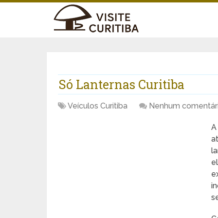
Só Lanternas Curitiba
Veículos Curitiba
Nenhum comentár
a
l
e
e
i
s