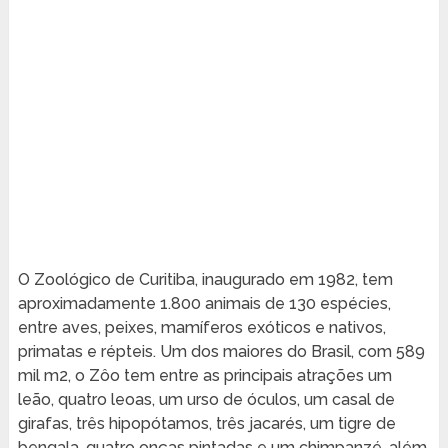
O Zoológico de Curitiba, inaugurado em 1982, tem
aproximadamente 1.800 animais de 130 espécies,
entre aves, peixes, mamíferos exóticos e nativos,
primatas e répteis. Um dos maiores do Brasil, com 589
mil m2, o Zôo tem entre as principais atrações um
leão, quatro leoas, um urso de óculos, um casal de
girafas, três hipopótamos, três jacarés, um tigre de
bengala, quatro onças pintadas e um chimpanzé, além