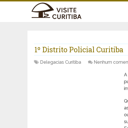
1º Distrito Policial Curitiba
Delegacias Curitiba
Nenhum coment
p
i
Q
a
o
s