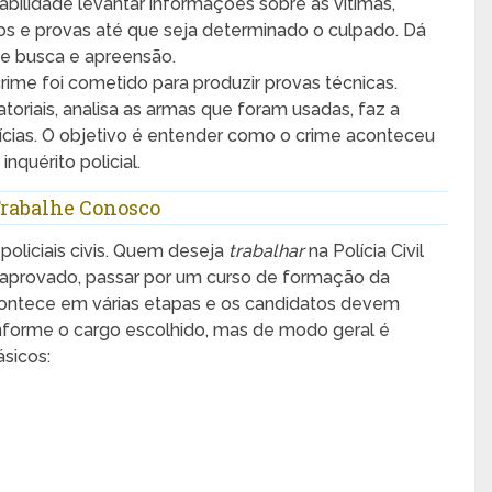
sabilidade levantar informações sobre as vítimas,
ios e provas até que seja determinado o culpado. Dá
e busca e apreensão.
 crime foi cometido para produzir provas técnicas.
toriais, analisa as armas que foram usadas, faz a
rícias. O objetivo é entender como o crime aconteceu
nquérito policial.
 Trabalhe Conosco
policiais civis. Quem deseja
trabalhar
na Polícia Civil
e aprovado, passar por um curso de formação da
contece em várias etapas e os candidatos devem
onforme o cargo escolhido, mas de modo geral é
ásicos: