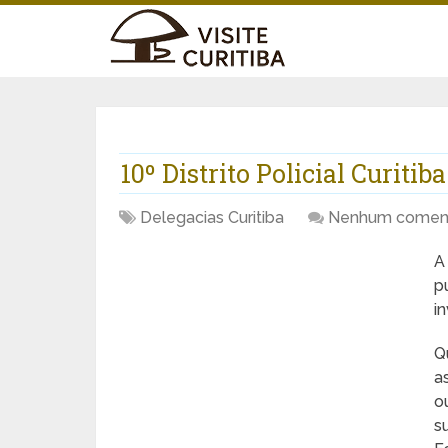
10º Distrito Policial Curitiba
Delegacias Curitiba
Nenhum coment
p
i
Q
a
o
s