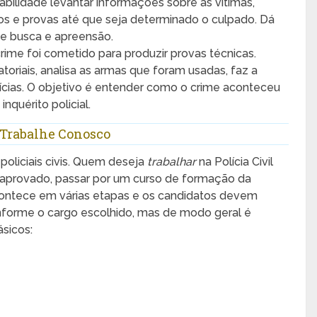
sabilidade levantar informações sobre as vítimas,
ios e provas até que seja determinado o culpado. Dá
e busca e apreensão.
 crime foi cometido para produzir provas técnicas.
toriais, analisa as armas que foram usadas, faz a
rícias. O objetivo é entender como o crime aconteceu
nquérito policial.
– Trabalhe Conosco
policiais civis. Quem deseja
trabalhar
na Polícia Civil
e aprovado, passar por um curso de formação da
contece em várias etapas e os candidatos devem
onforme o cargo escolhido, mas de modo geral é
ásicos: