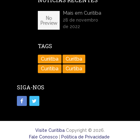
NOTÍCIAS RECENTES
Mais em Curitiba
28 de novembro
de 2022
TAGS
Curiitba
Curitba
Curitiba
Curtiba
SIGA-NOS
Visite Curitiba
Copyright © 2026.
Fale Conosco
|
Política de Privacidade