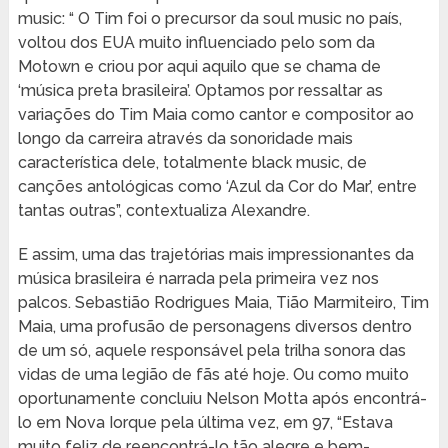
music: “ O Tim foi o precursor da soul music no país,
voltou dos EUA muito influenciado pelo som da
Motown e criou por aqui aquilo que se chama de
‘música preta brasileira’. Optamos por ressaltar as
variações do Tim Maia como cantor e compositor ao
longo da carreira através da sonoridade mais
característica dele, totalmente black music, de
canções antológicas como ‘Azul da Cor do Mar’, entre
tantas outras”, contextualiza Alexandre.
E assim, uma das trajetórias mais impressionantes da
música brasileira é narrada pela primeira vez nos
palcos. Sebastião Rodrigues Maia, Tião Marmiteiro, Tim
Maia, uma profusão de personagens diversos dentro
de um só, aquele responsável pela trilha sonora das
vidas de uma legião de fãs até hoje. Ou como muito
oportunamente concluiu Nelson Motta após encontrá-
lo em Nova Iorque pela última vez, em 97, “Estava
muito feliz de reencontrá-lo tão alegre e bem-