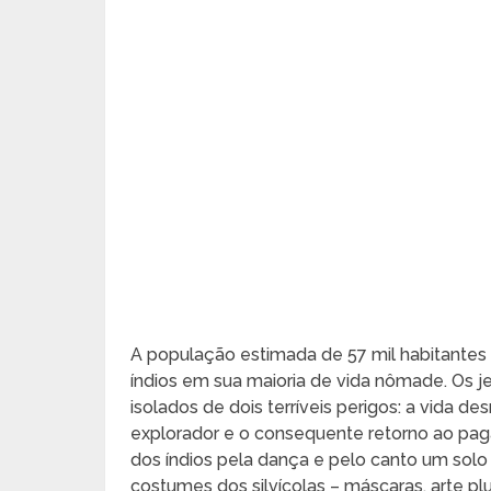
A população estimada de 57 mil habitantes 
índios em sua maioria de vida nômade. Os j
isolados de dois terríveis perigos: a vida
explorador e o consequente retorno ao paga
dos índios pela dança e pelo canto um solo f
costumes dos silvícolas – máscaras, arte plu