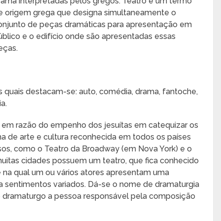
rama interpretadas pelos gregos. Teatro é um termo
e origem grega que designa simultaneamente o
onjunto de peças dramáticas para apresentação em
úblico e o edifício onde são apresentadas essas
eças.
s quais destacam-se: auto, comédia, drama, fantoche,
a.
eu em razão do empenho dos jesuítas em catequizar os
ma de arte e cultura reconhecida em todos os países
os, como o Teatro da Broadway (em Nova York) e o
 muitas cidades possuem um teatro, que fica conhecido
e na qual um ou vários atores apresentam uma
ia sentimentos variados. Dá-se o nome de dramaturgia
 o dramaturgo a pessoa responsável pela composição