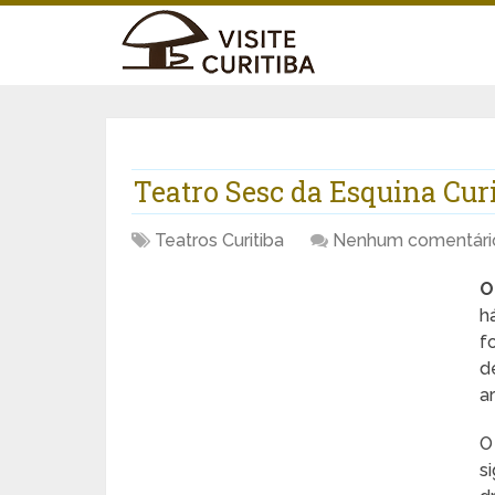
Teatro Sesc da Esquina Curi
Teatros Curitiba
Nenhum comentári
O
h
f
d
a
O
s