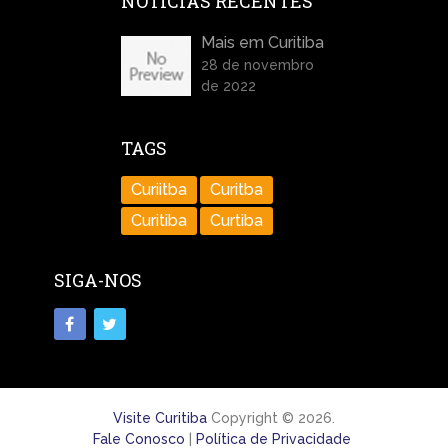
NOTÍCIAS RECENTES
Mais em Curitiba
28 de novembro
de 2022
TAGS
Curiitba
Curitba
Curitiba
Curtiba
SIGA-NOS
Visite Curitiba
Copyright © 2026.
Fale Conosco
|
Política de Privacidade