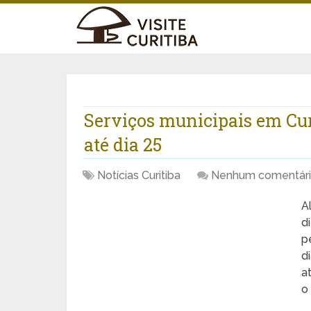
Serviços municipais em Cur
até dia 25
Notícias Curitiba
Nenhum comentár
A
d
p
d
a
o