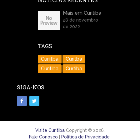
NOTÍCIAS RECENTES
Mais em Curitiba
28 de novembro
de 2022
TAGS
Curiitba
Curitba
Curitiba
Curtiba
SIGA-NOS
Visite Curitiba
Copyright © 2026.
Fale Conosco
|
Política de Privacidade