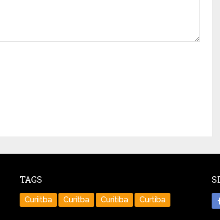
TAGS
S
Curiitba
Curitba
Curitiba
Curtiba