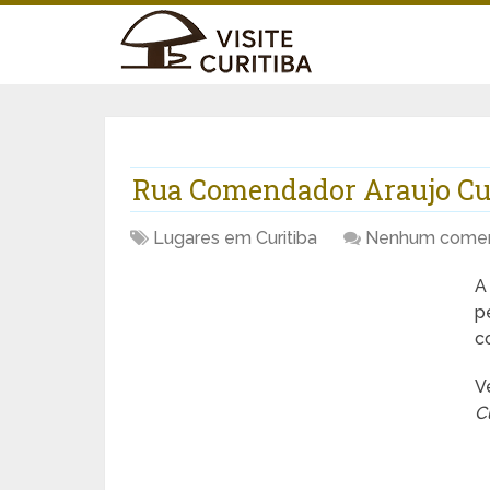
Rua Comendador Araujo Cur
Lugares em Curitiba
Nenhum comen
p
c
V
C