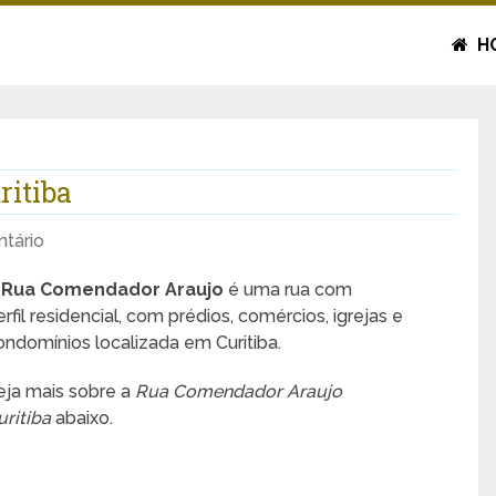
H
itiba
tário
A
Rua Comendador Araujo
é uma rua com
erfil residencial, com prédios, comércios, igrejas e
ondomínios localizada em Curitiba.
eja mais sobre a
Rua Comendador Araujo
uritiba
abaixo.