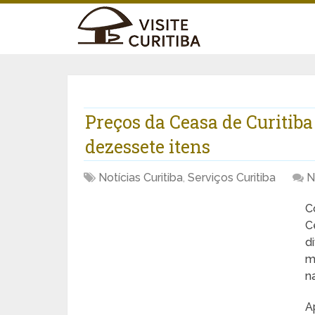
Preços da Ceasa de Curitib
dezessete itens
Notícias Curitiba
,
Serviços Curitiba
N
C
C
d
m
n
A