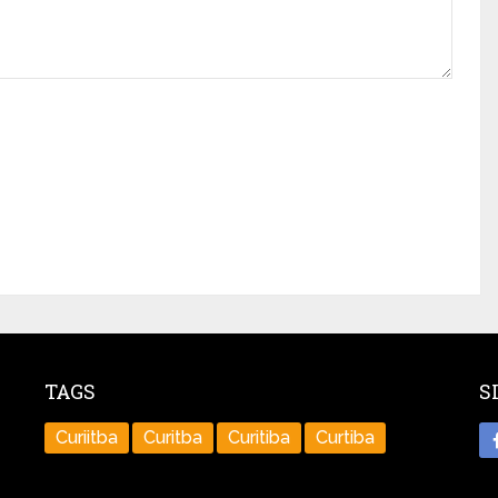
TAGS
S
Curiitba
Curitba
Curitiba
Curtiba