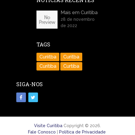
NOTÍCIAS RECENTES
Mais em Curitiba
28 de novembro
de 2022
TAGS
Curiitba
Curitba
Curitiba
Curtiba
SIGA-NOS
Visite Curitiba
Copyright © 2026.
Fale Conosco
|
Política de Privacidade