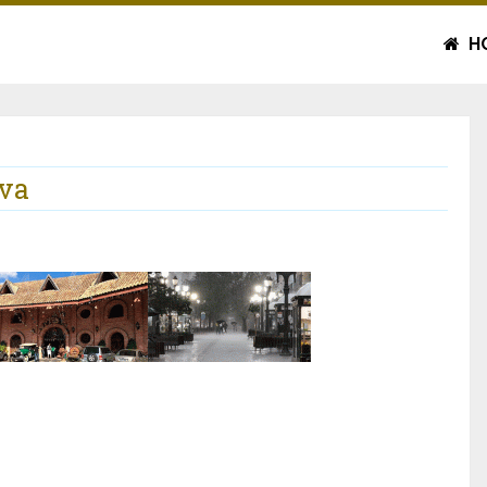
H
uva