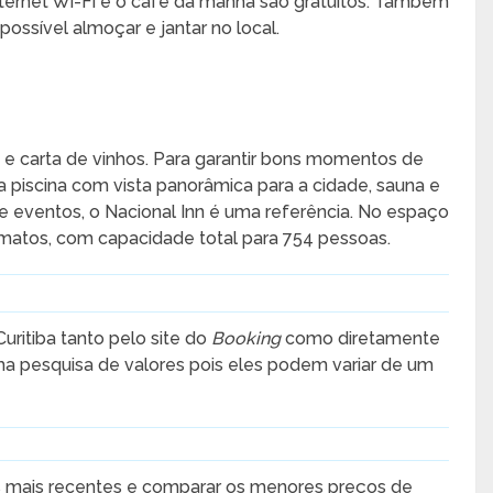
nternet Wi-Fi e o café da manhã são gratuitos. Também
 possível almoçar e jantar no local.
e e carta de vinhos. Para garantir bons momentos de
iscina com vista panorâmica para a cidade, sauna e
e eventos, o Nacional Inn é uma referência. No espaço
ormatos, com capacidade total para 754 pessoas.
Curitiba tanto pelo site do
Booking
como diretamente
uma pesquisa de valores pois eles podem variar de um
s mais recentes e comparar os menores preços de