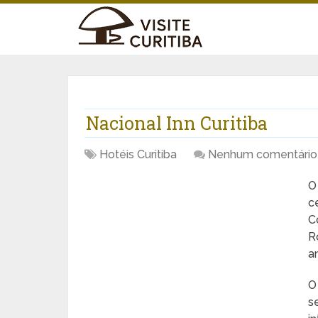
Nacional Inn Curitiba
Hotéis Curitiba
Nenhum comentário
c
C
R
a
O
s