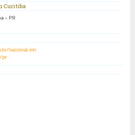
m Curitiba
ba – PR
.br/nacional-inn
/pr