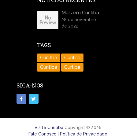
NOTÍCIAS RECENTES
Mais em Curitiba
28 de novembro
de 2022
TAGS
Curiitba
Curitba
Curitiba
Curtiba
SIGA-NOS
Visite Curitiba
Copyright © 2026.
Fale Conosco
|
Política de Privacidade