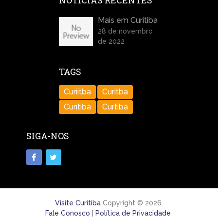
NOTÍCIAS RECENTES
Mais em Curitiba
28 de novembro
de 2022
TAGS
Curiitba
Curitba
Curitiba
Curtiba
SIGA-NOS
Visite Curitiba
Copyright © 2026.
Fale Conosco
|
Política de Privacidade