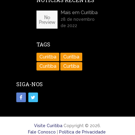
NOTÍCIAS RECENTES
Mais em Curitiba
28 de novembro
de 2022
TAGS
Curiitba
Curitba
Curitiba
Curtiba
SIGA-NOS
Visite Curitiba
Copyright © 2026.
Fale Conosco
|
Política de Privacidade