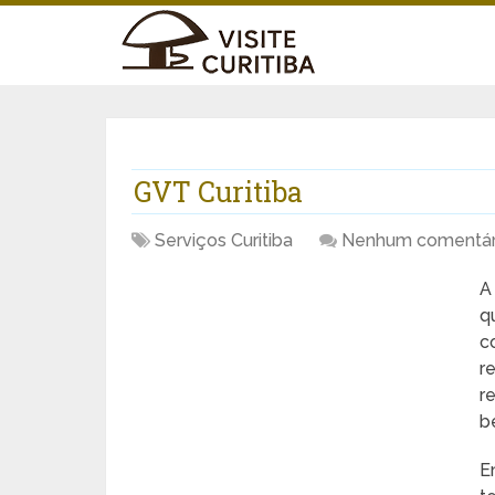
GVT Curitiba
Serviços Curitiba
Nenhum comentár
A
q
c
r
r
b
E