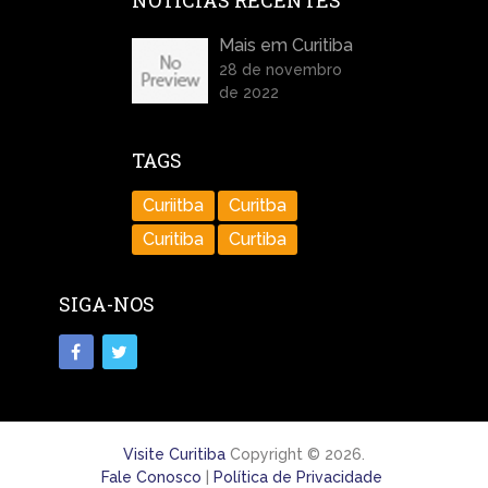
NOTÍCIAS RECENTES
Mais em Curitiba
28 de novembro
de 2022
TAGS
Curiitba
Curitba
Curitiba
Curtiba
SIGA-NOS
Visite Curitiba
Copyright © 2026.
Fale Conosco
|
Política de Privacidade