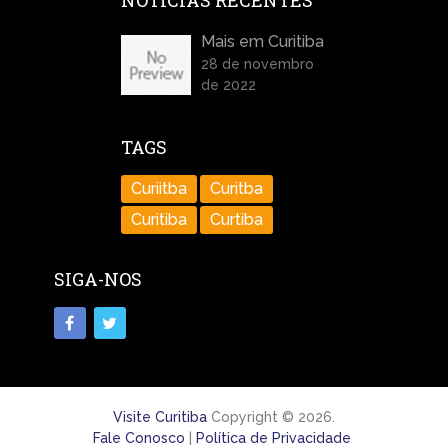
NOTÍCIAS RECENTES
Mais em Curitiba
28 de novembro
de 2022
TAGS
Curiitba
Curitba
Curitiba
Curtiba
SIGA-NOS
Visite Curitiba
Copyright © 2026.
Fale Conosco
|
Política de Privacidade