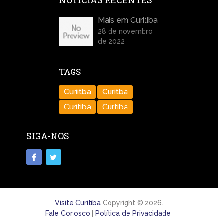
NOTÍCIAS RECENTES
Mais em Curitiba
28 de novembro
de 2022
TAGS
Curiitba
Curitba
Curitiba
Curtiba
SIGA-NOS
Visite Curitiba
Copyright © 2026.
Fale Conosco
|
Política de Privacidade