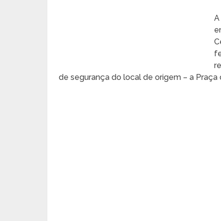
A
e
C
f
r
de segurança do local de origem – a Praça