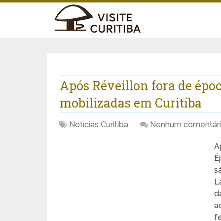
Após Réveillon fora de époc
mobilizadas em Curitiba
Notícias Curitiba
Nenhum comentár
A
É
s
L
d
a
f