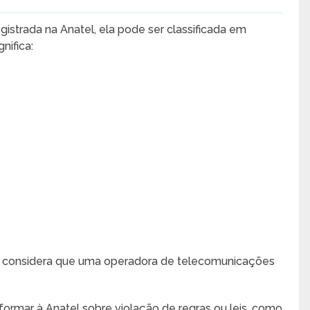
istrada na Anatel, ela pode ser classificada em
nifica:
 considera que uma operadora de telecomunicações
ormar à Anatel sobre violação de regras ou leis, como