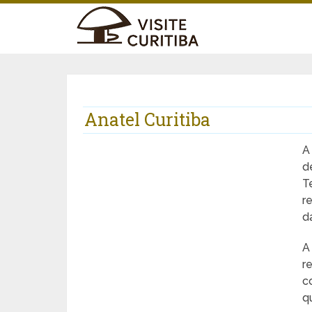
Anatel Curitiba
d
T
r
d
A
r
c
q