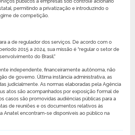
erviços públicos a empresas sob controle acionário
statal, permitindo a privatização e introduzindo o
egime de competição.
ra a de regulador dos serviços. De acordo com o
eríodo 2015 a 2024, sua missão é “regular o setor de
envolvimento do Brasil.”
ente independente, financeiramente autônoma, não
o de governo. Última instância administrativa, as
as judicialmente. As normas elaboradas pela Agência
seus atos são acompanhados por exposição formal de
os casos são promovidas audiências públicas para a
tas de reuniões e os documentos relativos às
a Anatel encontram-se disponíveis ao público na