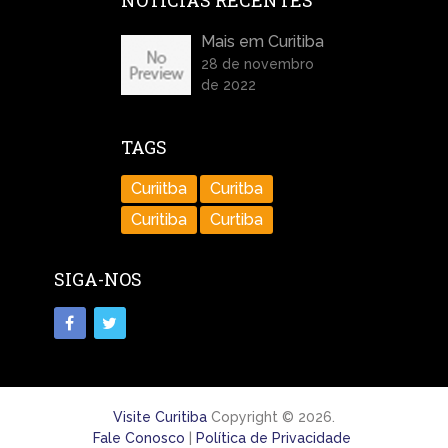
NOTÍCIAS RECENTES
Mais em Curitiba
28 de novembro
de 2022
TAGS
Curiitba
Curitba
Curitiba
Curtiba
SIGA-NOS
Visite Curitiba
Copyright © 2026.
Fale Conosco
|
Política de Privacidade