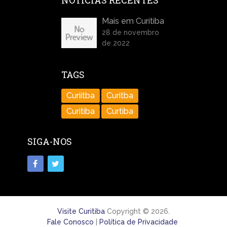
NOTÍCIAS RECENTES
Mais em Curitiba
28 de novembro
de 2022
TAGS
Curiitba
Curitba
Curitiba
Curtiba
SIGA-NOS
Visite Curitiba
Copyright © 2026.
Fale Conosco
|
Política de Privacidade