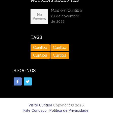
NOTÍCIAS RECENTES
Mais em Curitiba
28 de novembro
de 2022
TAGS
Curiitba
Curitba
Curitiba
Curtiba
SIGA-NOS
Visite Curitiba
Copyright © 2026.
Fale Conosco
|
Política de Privacidade