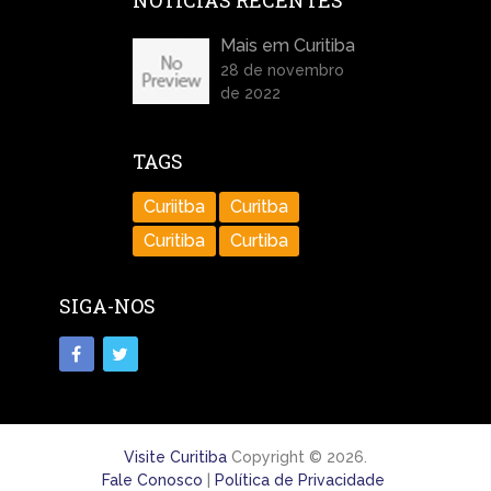
NOTÍCIAS RECENTES
Mais em Curitiba
28 de novembro
de 2022
TAGS
Curiitba
Curitba
Curitiba
Curtiba
SIGA-NOS
Visite Curitiba
Copyright © 2026.
Fale Conosco
|
Política de Privacidade