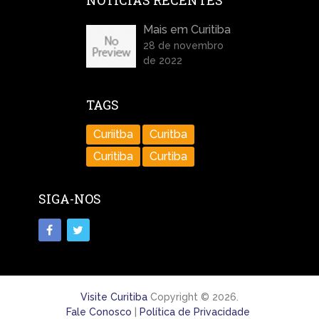
NOTÍCIAS RECENTES
Mais em Curitiba
28 de novembro
de 2022
TAGS
Curiitba
Curitba
Curitiba
Curtiba
SIGA-NOS
Visite Curitiba
Copyright © 2026.
Fale Conosco
|
Política de Privacidade