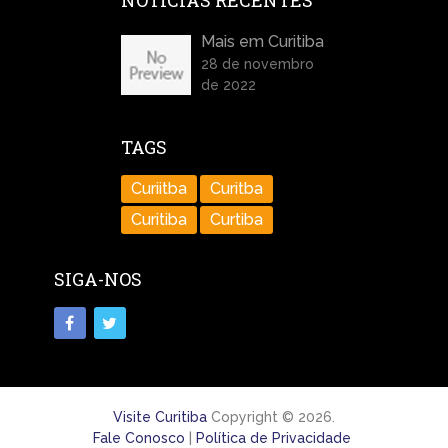
NOTÍCIAS RECENTES
Mais em Curitiba
28 de novembro
de 2022
TAGS
Curiitba
Curitba
Curitiba
Curtiba
SIGA-NOS
Visite Curitiba
Copyright © 2026.
Fale Conosco
|
Política de Privacidade