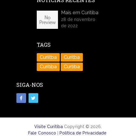
NOTÍCIAS RECENTES
Mais em Curitiba
28 de novembro
de 2022
TAGS
Curiitba
Curitba
Curitiba
Curtiba
SIGA-NOS
Visite Curitiba
Copyright © 2026.
Fale Conosco
|
Política de Privacidade