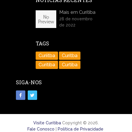
NOTÍCIAS RECENTES
Mais em Curitiba
28 de novembro
de 2022
TAGS
Curiitba
Curitba
Curitiba
Curtiba
SIGA-NOS
Visite Curitiba
Copyright © 2026.
Fale Conosco
|
Política de Privacidade