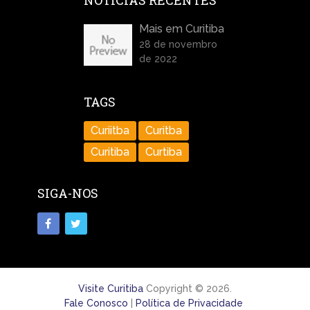
NOTÍCIAS RECENTES
Mais em Curitiba
28 de novembro
de 2022
TAGS
Curiitba
Curitba
Curitiba
Curtiba
SIGA-NOS
Visite Curitiba
Copyright © 2026.
Fale Conosco
|
Política de Privacidade