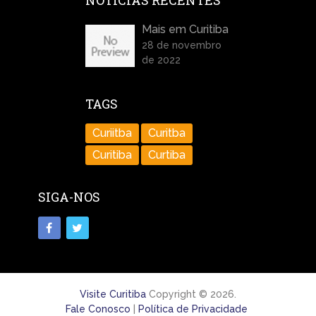
NOTÍCIAS RECENTES
Mais em Curitiba
28 de novembro
de 2022
TAGS
Curiitba
Curitba
Curitiba
Curtiba
SIGA-NOS
Visite Curitiba
Copyright © 2026.
Fale Conosco
|
Política de Privacidade