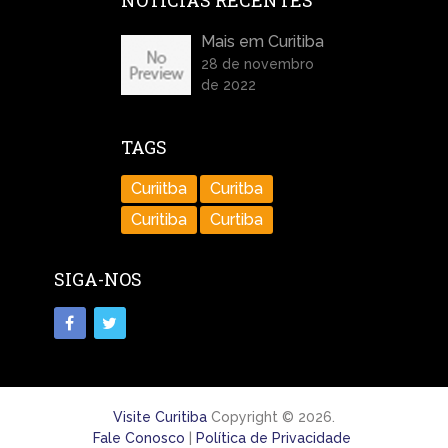
NOTÍCIAS RECENTES
Mais em Curitiba
28 de novembro
de 2022
TAGS
Curiitba
Curitba
Curitiba
Curtiba
SIGA-NOS
Visite Curitiba
Copyright © 2026.
Fale Conosco
|
Política de Privacidade