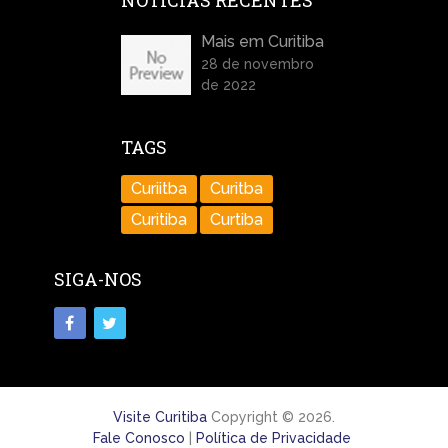
NOTÍCIAS RECENTES
Mais em Curitiba
28 de novembro
de 2022
TAGS
Curiitba
Curitba
Curitiba
Curtiba
SIGA-NOS
Visite Curitiba
Copyright © 2026.
Fale Conosco
|
Política de Privacidade